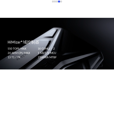
HiMizar
®
域控制器
550 TOPS MAX 16 GSML1 / 2
24 ARM CPU MAX 1 SAFETY MCU
13 T1 / TX 230000h MTBF
HiPolaris
®
高精度定位
0.2 CM + 1 PPM RTK PTP / gPTP / PPS + GPRMC