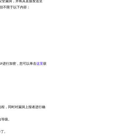
在安全漏洞，并将其直接发送至
包括但不限于以下内容：
enPGP进行加密，您可以单击
这里
获
流程，同时对漏洞上报者进行确
险等级。
补丁。