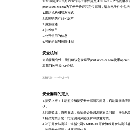
安全漏洞报告员可以通过电子邮件提交SENIOR相关产品的潜
psirt@senior.com为了便于验证和定位漏洞，请在电子件中
1.组织机构和联系方式
2.受影响的产品和版本
3.漏洞描述
4.技术细节
5.公开使用的信息
6.可能的漏洞披露计划
安全机制
为确保机密性，我们建议您发送至psirt@senior.com使用op
取我们的开放PCP公钥。
更新日期：2023年5月22日
安全漏洞的定义
1.接受上报：主动监控和接受安全漏洞和问题，启动漏洞响应
认。
2.问题验证：协调资源，验证是否是漏洞或安全问题，评估风
3.解决方案开发：指定漏洞风险缓解和修复方案。
4.补丁开发与测试：遵循公司SENIOR-SDL开发流程开发与测试